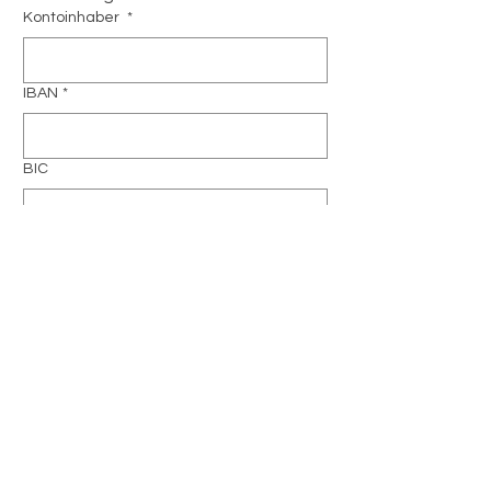
Kontoinhaber
*
IBAN
*
BIC
Kreditinstitut
*
Datum heute
*
Tag
Monat