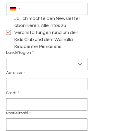
Ja, ich möchte den Newsletter 
abonnieren. Alle Infos zu 
Veranstaltungen rund um den 
Kids Club und dem Walhalla 
Kinocenter Pirmasens
Adresse
Land/Region
*
Adresse
*
Stadt
*
Postleitzahl
*